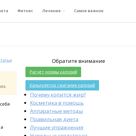
иета
Фитнес
Лечение
Самое важное
статьи
Обратите внимание
Расчет нормы калорий
Калькулятор сжигания калорий
ях.
Почему копится жир?
Косметика в помощь
 себя
Аппаратные методы
Правильная диета
Лучшие упражнения
 а
.
Народные средства от