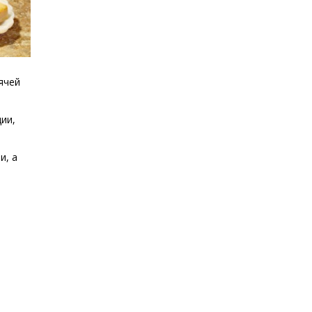
ячей
ии,
и, а