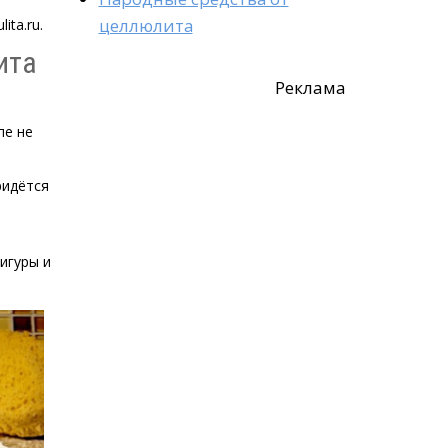
целлюлита
ita.ru.
ита
Реклама
пе не
ридётся
игуры и