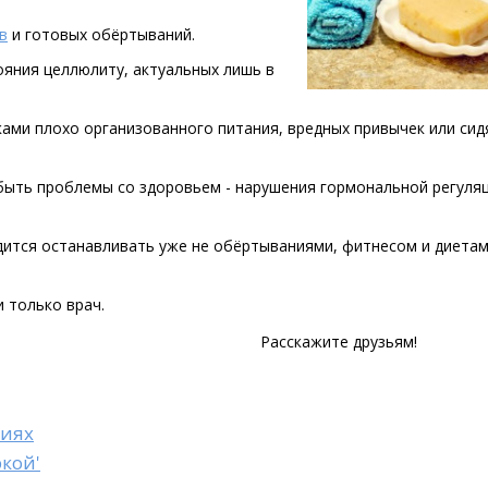
в
и готовых обёртываний.
ояния целлюлиту, актуальных лишь в
ами плохо организованного питания, вредных привычек или сид
быть проблемы со здоровьем - нарушения гормональной регуляц
ится останавливать уже не обёртываниями, фитнесом и диетам
 только врач.
Расскажите друзьям!
виях
ркой'