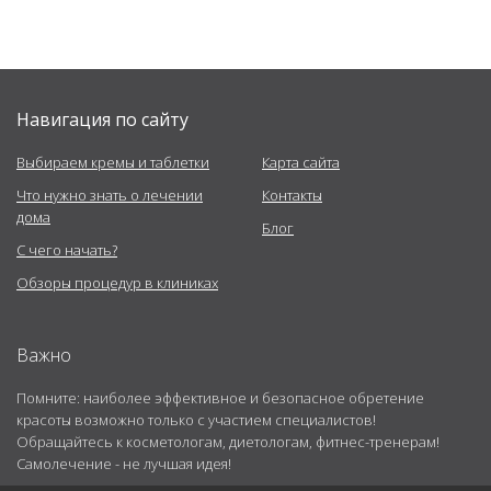
Навигация по сайту
Выбираем кремы и таблетки
Карта сайта
Что нужно знать о лечении
Контакты
дома
Блог
С чего начать?
Обзоры процедур в клиниках
Важно
Помните: наиболее эффективное и безопасное обретение
красоты возможно только с участием специалистов!
Обращайтесь к косметологам, диетологам, фитнес-тренерам!
Самолечение - не лучшая идея!