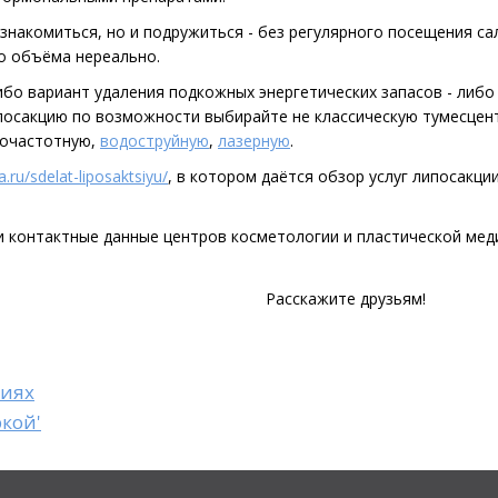
ознакомиться, но и подружиться - без регулярного посещения са
о объёма нереально.
ибо вариант удаления подкожных энергетических запасов - либо
ипосакцию по возможности выбирайте не классическую тумесцен
иочастотную,
водоструйную
,
лазерную
.
ta.ru/sdelat-liposaktsiyu/
, в котором даётся обзор услуг липосакции
и контактные данные центров косметологии и пластической мед
Расскажите друзьям!
виях
ркой'