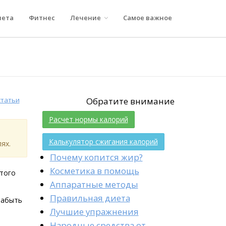
иета
Фитнес
Лечение
Самое важное
статьи
Обратите внимание
Расчет нормы калорий
Калькулятор сжигания калорий
ях.
Почему копится жир?
Косметика в помощь
этого
Аппаратные методы
Правильная диета
забыть
Лучшие упражнения
Народные средства от