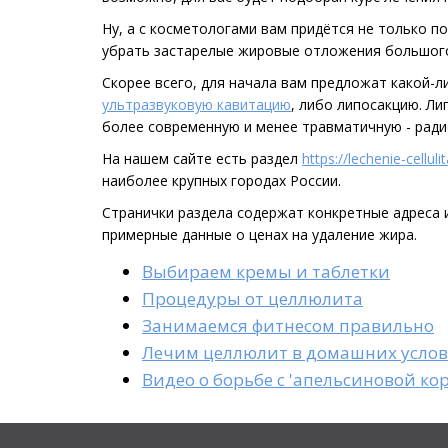
Ну, а с косметологами вам придётся не только п
убрать застарелые жировые отложения большог
Скорее всего, для начала вам предложат какой-л
ультразвуковую кавитацию
, либо липосакцию. Л
более современную и менее травматичную - рад
На нашем сайте есть раздел
https://lechenie-celluli
наиболее крупных городах России.
Странички раздела содержат конкретные адреса 
примерные данные о ценах на удаление жира.
Выбираем кремы и таблетки
Процедуры от целлюлита
Занимаемся фитнесом правильно
Лечим целлюлит в домашних усло
Видео о борьбе с 'апельсиновой ко