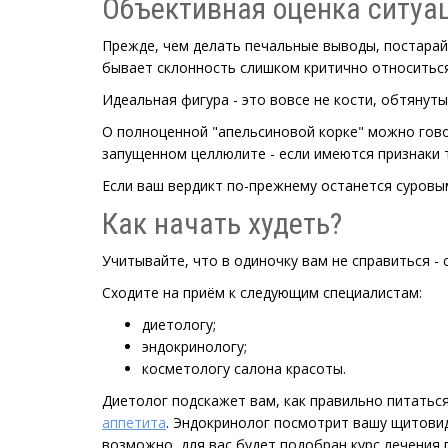
Объективная оценка ситуа
Прежде, чем делать печальные выводы, постарай
бывает склонность слишком критично относиться
Идеальная фигура - это вовсе не кости, обтянут
О полноценной "апельсиновой корке" можно гово
запущенном целлюлите - если имеются признаки 
Если ваш вердикт по-прежнему останется суров
Как начать худеть?
Учитывайте, что в одиночку вам не справиться -
Сходите на приём к следующим специалистам:
диетологу;
эндокринологу;
косметологу салона красоты.
Диетолог подскажет вам, как правильно питать
аппетита
. Эндокринолог посмотрит вашу щитовид
возможно, для вас будет подобран курс лечения