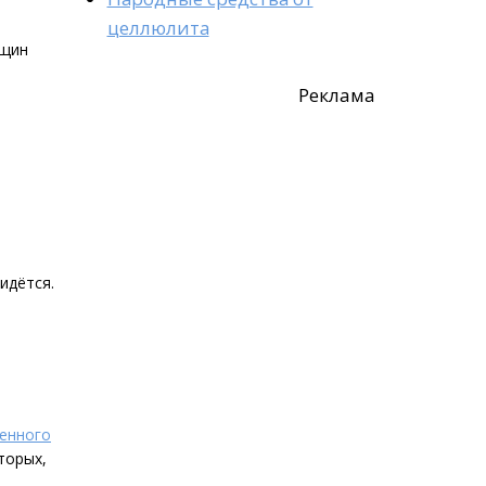
целлюлита
нщин
Реклама
идётся.
енного
торых,