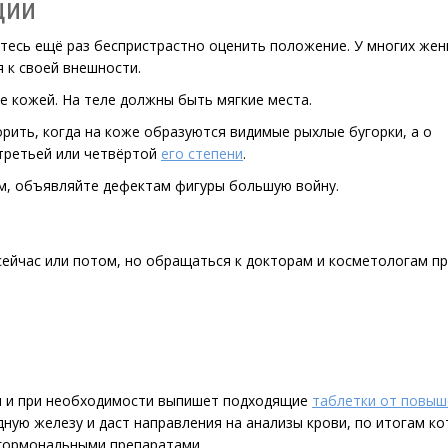
ции
тесь ещё раз беспристрастно оценить положение. У многих же
 к своей внешности.
ые кожей. На теле должны быть мягкие места.
рить, когда на коже образуются видимые рыхлые бугорки, а о
третьей или четвёртой
его степени
.
ым, объявляйте дефектам фигуры большую войну.
 сейчас или потом, но обращаться к докторам и косметологам пр
ся и при необходимости выпишет подходящие
таблетки от повыш
ную железу и даст направления на анализы крови, по итогам ко
 гормональными препаратами.