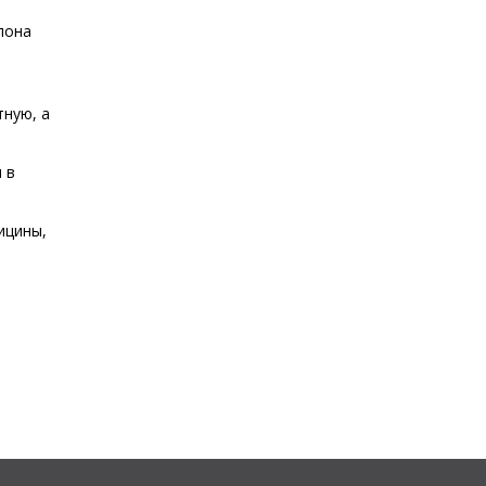
лона
тную, а
 в
ицины,