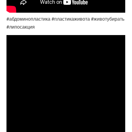
#абдоминопластика #пластикаживота #животубирать
#липосакция