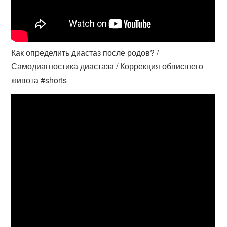
Как определить диастаз после родов? /
Самодиагностика диастаза / Коррекция обвисшего
живота #shorts