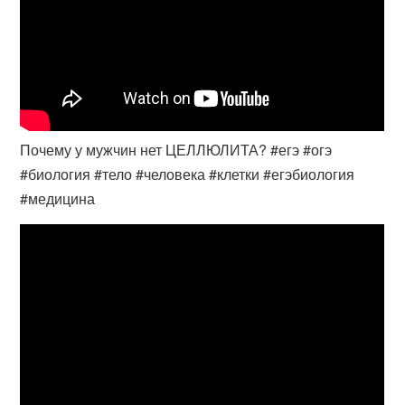
Почему у мужчин нет ЦЕЛЛЮЛИТА? #егэ #огэ
#биология #тело #человека #клетки #егэбиология
#медицина