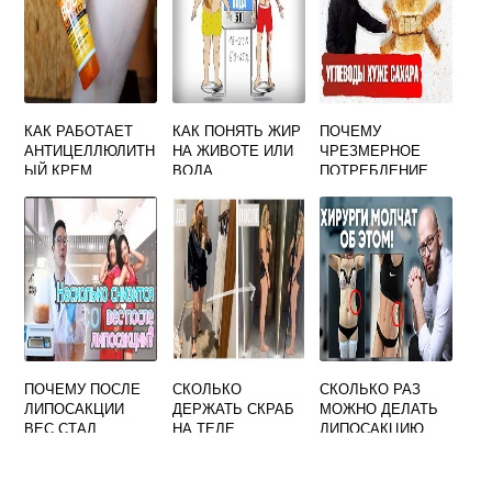
КАК РАБОТАЕТ
КАК ПОНЯТЬ ЖИР
ПОЧЕМУ
АНТИЦЕЛЛЮЛИТН
НА ЖИВОТЕ ИЛИ
ЧРЕЗМЕРНОЕ
ЫЙ КРЕМ
ВОДА
ПОТРЕБЛЕНИЕ
БЕЛКОВОЙ ПИЩИ
СПОСОБСТВУЕТ
ОТЛОЖЕНИЮ
ПОДКОЖНОГО
ЖИРА
ПОЧЕМУ ПОСЛЕ
СКОЛЬКО
СКОЛЬКО РАЗ
ЛИПОСАКЦИИ
ДЕРЖАТЬ СКРАБ
МОЖНО ДЕЛАТЬ
ВЕС СТАЛ
НА ТЕЛЕ
ЛИПОСАКЦИЮ
БОЛЬШЕ
АНТИЦЕЛЛЮЛИТН
ЫЙ