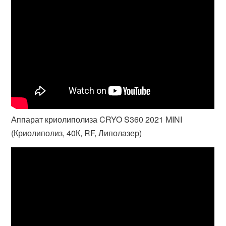
Аппарат криолиполиза CRYO S360 2021 MINI
(Криолиполиз, 40К, RF, Липолазер)