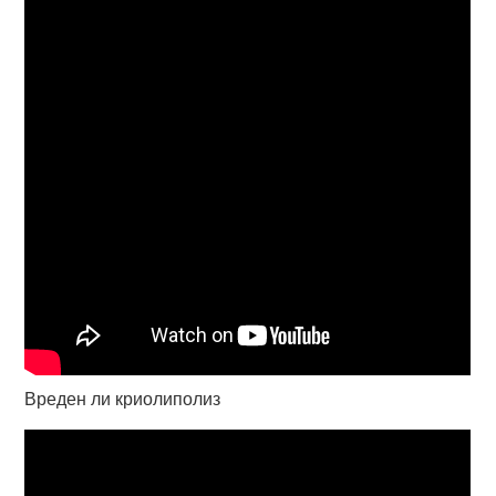
Вреден ли криолиполиз